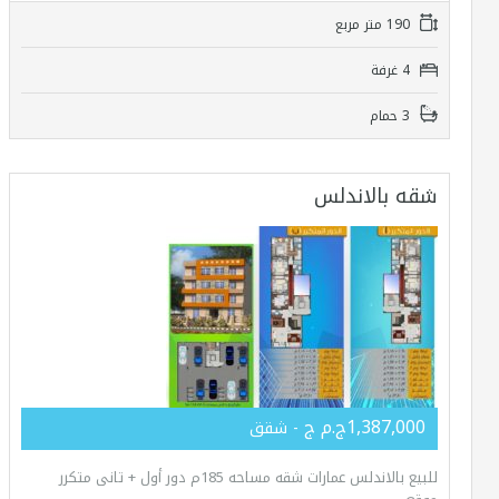
190 متر مربع
4 غرفة
3 حمام
شقه بالاندلس
1,387,000ج.م ج
- شقق
للبيع بالاندلس عمارات شقه مساحه 185م دور أول + تانى متكرر