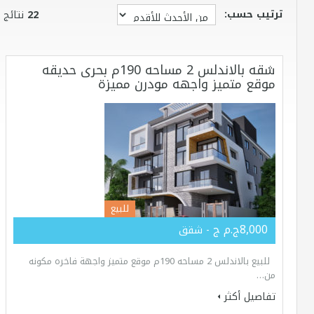
ترتيب حسب:
22
نتائج
شقه بالاندلس 2 مساحه 190م بحرى حديقه
موقع متميز واجهه مودرن مميزة
للبيع
8,000ج.م ج
- شقق
للبيع بالاندلس 2 مساحه 190م موقع متميز واجهة فاخره مكونه
من…
تفاصيل أكثر