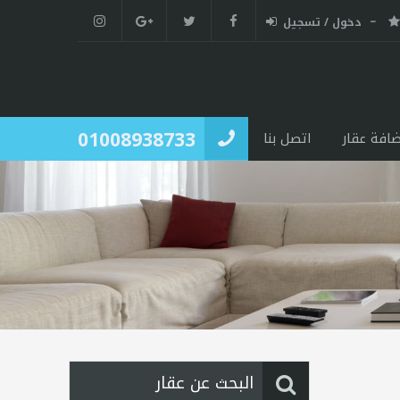
دخول / تسجيل
01008938733
ضافة عقار
اتصل بنا
البحث عن عقار