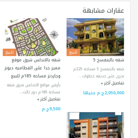
عقارات مشابهة
للبيع
للبيع
شقه بالبنفسج 5
شقه بالاندلس شرق موقع
مميز جدا على القطاميه ديونز
شقه بالبنفسج 5 مساحه 225م
وجاردنز مساحه 185م للبيع
بحرى على حديقه خطوات…
تفاصيل أكثر
بأرقى مواقع الاندلس شرق شقه
مساحه 185م دور ثالث…
2,050,000ج.م جنيها
تفاصيل أكثر
9,500ج.م