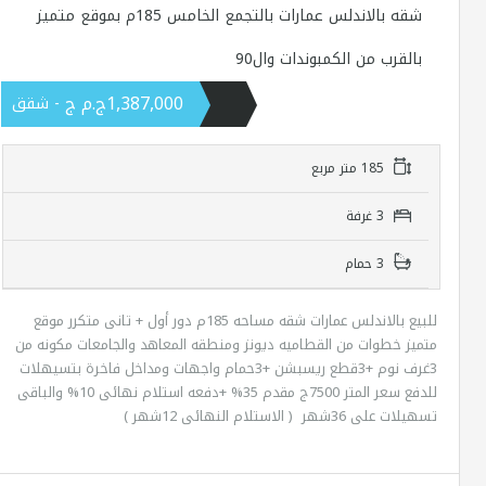
شقه بالاندلس عمارات بالتجمع الخامس 185م بموقع متميز
بالقرب من الكمبوندات وال90
1,387,000ج.م ج
- شقق
185 متر مربع
3 غرفة
3 حمام
للبيع بالاندلس عمارات شقه مساحه 185م دور أول + تانى متكرر موقع
متميز خطوات من القطاميه ديونز ومنطقه المعاهد والجامعات مكونه من
3غرف نوم +3قطع ريسبشن +3حمام واجهات ومداخل فاخرة بتسيهلات
للدفع سعر المتر 7500ج مقدم 35% +دفعه استلام نهائى 10% والباقى
تسهيلات على 36شهر ( الاستلام النهائى 12شهر )