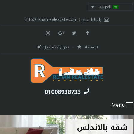
العربية
راسلنا على :
info@rehanrealestate.com
المفضلة
دخول / تسجيل
01008938733
Menu
شقه بالاندلس