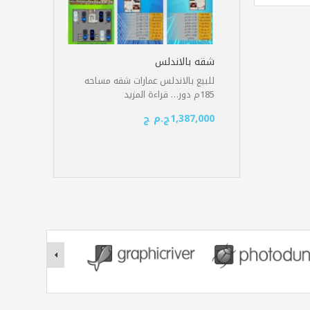
شقه بالاندلس
للبيع بالاندلس عمارات شقه مساحه
185م دور…
قراءة المزيد
1,387,000ج.م ج