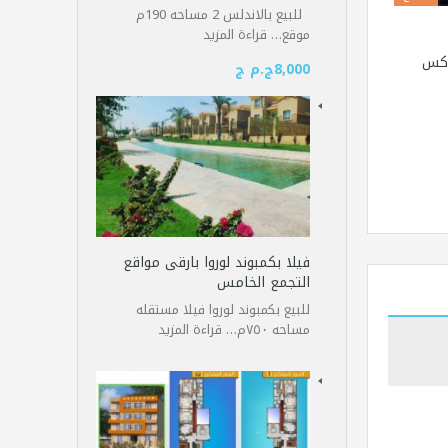
للبيع بالاندلس 2 مساحه 190م
موقع…
قراءة المزيد
وبرلوكس
8,000ج.م ج
فيلا بكمبوند لوروا بارقى مواقع
التجمع الخامس
للبيع بكمبوند لوروا فيلا مستقله
مساحه ٧٥٠م…
قراءة المزيد