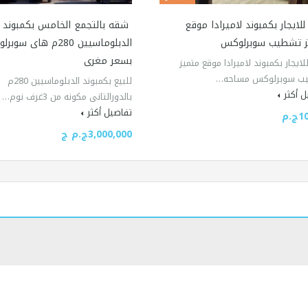
لايجار بكمبوند لاميرادا موقع
شقه بالتجمع الخامس بكمبوند
ز تشطيب سوبرلوكس
الدبلوماسيين 280م هاى س
بسعر مغرى
ايجار بكمبوند لاميرادا موقع متميز
ب سوبرلوكس مساحه…
للبيع بكمبوند الدبلوماسيين 280م
 أكثر
بالدورالتانى مكونه من 3غرف نوم…
تفاصيل أكثر
.م
3,000,000ج.م ج