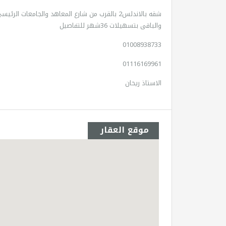
والباقى بتسهيلات 36شهر للتفاصيل
01008938733
01116169961
الاستاذ ريحان
موقع العقار