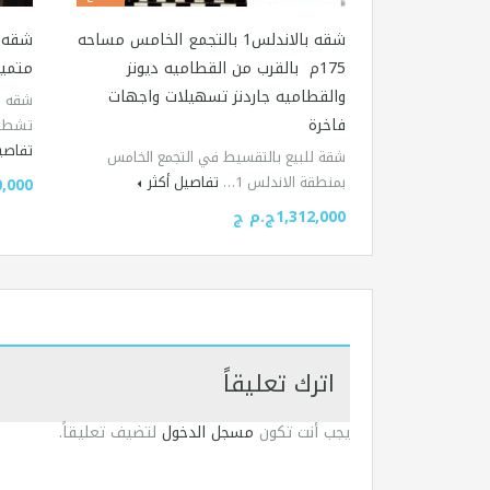
شقه بالاندلس1 بالتجمع الخامس مساحه
شقه ل
175م بالقرب من القطاميه ديونز
متمي
والقطاميه جاردنز تسهيلات واجهات
شقه لل
فاخرة
تشطي
تفاصيل
شقة للبيع بالتقسيط في التجمع الخامس
بمنطقة الاندلس 1…
تفاصيل أكثر
10,000ج
1,312,000ج.م ج
اترك تعليقاً
يجب أنت تكون
مسجل الدخول
لتضيف تعليقاً.