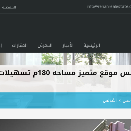
info@rehanrealestate
المفضلة
الرئيسية
الأخبار
المعرض
العقارات
إ
شقه بالاندلس 2 بالتجمع ا
خامس
الأندلس