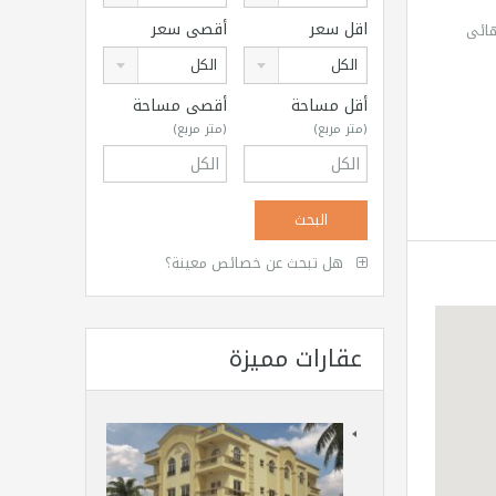
اقل سعر
أقصى سعر
 10% عند الاستلام النهائى
الكل
الكل
أقل مساحة
أقصى مساحة
(متر مربع)
(متر مربع)
هل تبحث عن خصائص معينة؟
عقارات مميزة