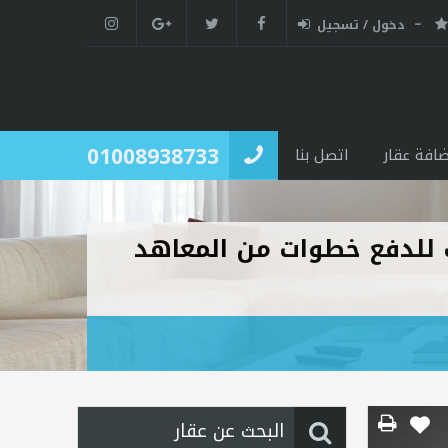
دخول / تسجيل
01008938733
ضافة عقار
اتصل بنا
لخامس موقع متميز مساحه 180م تسهيلات للدفع خطوات من المعاهد
البحث عن عقار