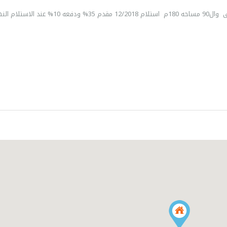
شقه بالاندلس2 بالقرب من شارع المعاهد والجامعات الرئيسى وال90 مساحه 180م استلام 12/2018 مقدم 35% ودفعه