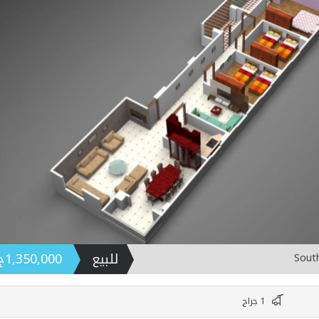
للبيع
1,350,000ج.م
1 جراج