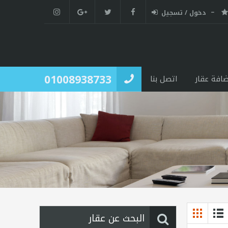
دخول / تسجيل
01008938733
ضافة عقار
اتصل بنا
البحث عن عقار