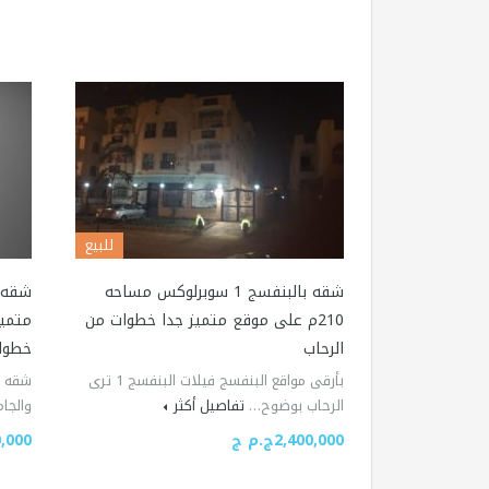
للبيع
شقه بالبنفسج 1 سوبرلوكس مساحه
210م على موقع متميز جدا خطوات من
الرحاب
خطوات
بأرقى مواقع البنفسج فيلات البنفسج 1 ترى
الرحاب بوضوح…
تفاصيل أكثر
والجام
2,400,000ج.م ج
50,000