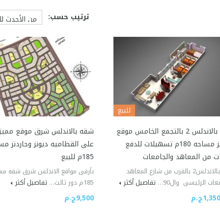
ترتيب حسب:
للبيع
شقه بالاندلس 2 بالتجمع الخامس موقع
شقه بالاندلس شرق موقع مميز 
متميز مساحه 180م تسهيلات للدفع
على القطاميه ديونز وجاردنز مس
 من المعاهد والجامعات
185م للبيع
شقه بالاندلس2 بالقرب من شارع المعاهد
بأرقى مواقع الاندلس شرق شقه مس
عات الرئيسى وال90…
تفاصيل أكثر
185م دور ثالث…
تفاصيل أكثر
1,3ج.م
9,500ج.م