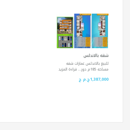
شقه بالاندلس
للبيع بالاندلس عمارات شقه
مساحه 185م دور…
قراءة المزيد
1,387,000ج.م ج