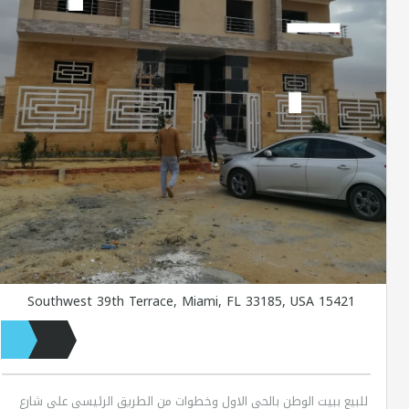
15421 Southwest 39th Terrace, Miami, FL 33185, USA
للبيع ببيت الوطن بالحى الاول وخطوات من الطريق الرئيسى على شارع