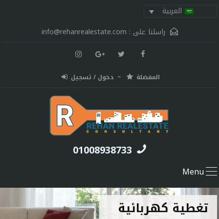
العربية
راسلنا على :
info@rehanrealestate.com
المفضلة
دخول / تسجيل
01008938733
Menu
تغطية كهربائية