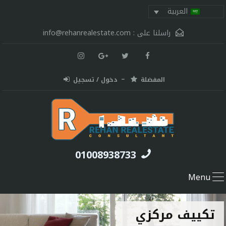
العربية
راسلنا على :
info@rehanrealestate.com
المفضلة
دخول / تسجيل
01008938733
Menu
تكييف مركزي