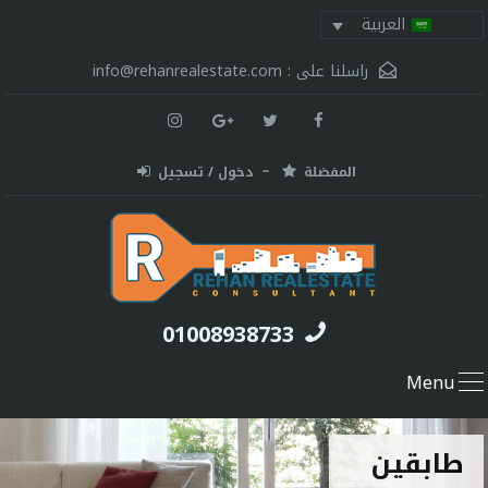
العربية
راسلنا على :
info@rehanrealestate.com
المفضلة
دخول / تسجيل
01008938733
Menu
طابقين