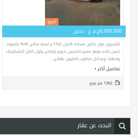
للبيع
6,000,000ج.م ج
- تجاري
بالشروق مول تجارى مساحه الارض 1362م نسبه مبانى 40% بكمبوند
حسن علام موقع متميز ناصيتين بدروم وارضى واول كامل التشطيبات
واجهات ومداخل مطلوب 6مليون نهائى…
تفاصيل أكثر
1362 متر مربع
البحث عن عقار