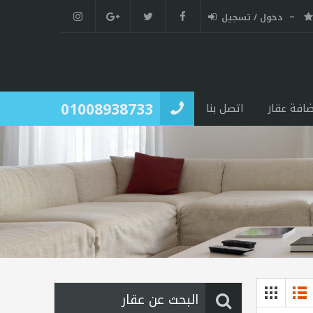
دخول / تسجيل
01008938733
ضافة عقار
اتصل بنا
البحث عن عقار