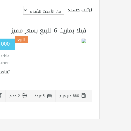
ترتيب حسب:
فيلا بمارينا 6 للبيع بسعر مميز
للبيع
0,000
marble
tchen…
تفاصي
880 متر مربع
5 غرفة
2 حمام