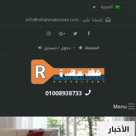
العربية
راسلنا على :
info@rehanrealestate.com
المفضلة
دخول / تسجيل
01008938733
Menu
الأخبار