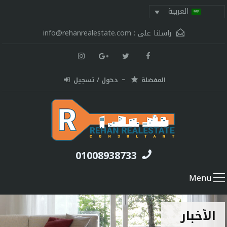
العربية
راسلنا على :
info@rehanrealestate.com
المفضلة
دخول / تسجيل
01008938733
Menu
الأخبار